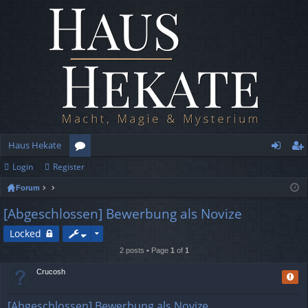
Haus Hekate
Login
Register
or
og
eg
Forum
u
in
ist
[Abgeschlossen] Bewerbung als Novize
m
er
Locked
s
2 posts • Page
1
of
1
Crucosh
Repo
[Abgeschlossen] Bewerbung als Novize