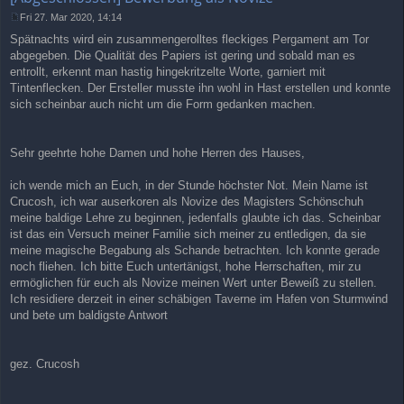
Fri 27. Mar 2020, 14:14
P
Spätnachts wird ein zusammengerolltes fleckiges Pergament am Tor
o
s
abgegeben. Die Qualität des Papiers ist gering und sobald man es
t
entrollt, erkennt man hastig hingekritzelte Worte, garniert mit
Tintenflecken. Der Ersteller musste ihn wohl in Hast erstellen und konnte
sich scheinbar auch nicht um die Form gedanken machen.
Sehr geehrte hohe Damen und hohe Herren des Hauses,
ich wende mich an Euch, in der Stunde höchster Not. Mein Name ist
Crucosh, ich war auserkoren als Novize des Magisters Schönschuh
meine baldige Lehre zu beginnen, jedenfalls glaubte ich das. Scheinbar
ist das ein Versuch meiner Familie sich meiner zu entledigen, da sie
meine magische Begabung als Schande betrachten. Ich konnte gerade
noch fliehen. Ich bitte Euch untertänigst, hohe Herrschaften, mir zu
ermöglichen für euch als Novize meinen Wert unter Beweiß zu stellen.
Ich residiere derzeit in einer schäbigen Taverne im Hafen von Sturmwind
und bete um baldigste Antwort
gez. Crucosh