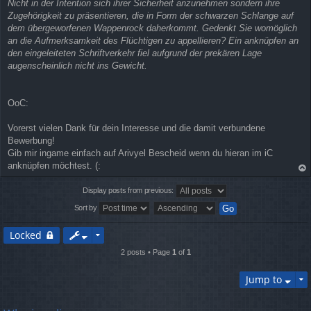
Nicht in der Intention sich ihrer Sicherheit anzunehmen sondern ihre
Zugehörigkeit zu präsentieren, die in Form der schwarzen Schlange auf
dem übergeworfenen Wappenrock daherkommt. Gedenkt Sie womöglich
an die Aufmerksamkeit des Flüchtigen zu appellieren? Ein anknüpfen an
den eingeleiteten Schriftverkehr fiel aufgrund der prekären Lage
augenscheinlich nicht ins Gewicht.
OoC:
Vorerst vielen Dank für dein Interesse und die damit verbundene
Bewerbung!
Gib mir ingame einfach auf Arivyel Bescheid wenn du hieran im iC
anknüpfen möchtest. (:
op
Display posts from previous:
Sort by
Locked
2 posts • Page
1
of
1
Jump to