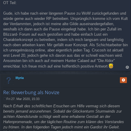
OT Teil:
Gude, ich habe nach einer längeren Pause zu WoW zurückgefunden und
würde gerne auch wieder RP betreiben. Ursprünglich komme ich vom Kult
der Verdammten, jedoch ist meine alte Gilde auseinandergefallen,
weshalb ich dann auch die Pause eingelegt habe. Ich bin per Zufall im
Blizzard- Forum auf euch gestoßen und habe einfach Lust ein
Charakterkonzept zu betreiben, indem ich mich langsam und langfristig
nach oben arbeiten kann. Mir gefällt euer Konzept. Als Schichtarbeiter bin
ich unregelmässig online, aber eigentlich jeden Tag. Crucosh ist aktuell
erst Level 20, jedoch gehe ich davon aus das er schnell wachsen wird.
Ansonsten bin ich auch auf meinem Hunter Calaed auf "Die Aldor"
erreichbar. Ich freue mich auf eine hoffentlich positive Antwort
op
Illyria
Repo
Re: Bewerbung als Novize
Fri 27. Mar 2020, 15:33
P
Nach Erhalt des schriftlichen Ersuchen um Hilfe vermag sich diesem
o
s
bereits jemand anzunehmen. Sobald der Glockenturm Sturmwinds zur
t
achten Abendstunde schlägt weilt eine erhabene Gestalt an der
Hafenpromenade, um der täglichen Routine zum klären des Verstandes
zu frönen. In den folgenden Tagen jedoch mimt ein Gardist ihr Geleit.