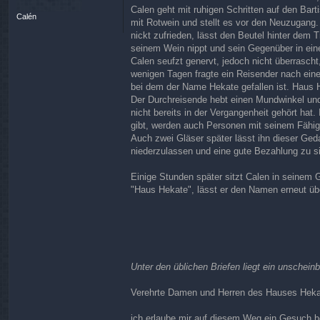
t
Calen geht mit ruhigen Schritten auf den Barti
Calén
mit Rotwein und stellt es vor den Neuzugang. 
nickt zufrieden, lässt den Beutel hinter dem 
seinem Wein nippt und sein Gegenüber in ein
Calen seufzt genervt, jedoch nicht überrascht
wenigen Tagen fragte ein Reisender nach einer
bei dem der Name Hekate gefallen ist. Haus 
Der Durchreisende hebt einen Mundwinkel und 
nicht bereits in der Vergangenheit gehört hat
gibt, werden auch Personen mit seinem Fähig
Auch zwei Gläser später lässt ihn dieser Geda
niederzulassen und eine gute Bezahlung zu s
Einige Stunden später sitzt Calen in seinem 
"Haus Hekate", lässt er den Namen erneut üb
Unter den üblichen Briefen liegt ein unschei
Verehrte Damen und Herren des Hauses Hek
ich erlaube mir auf diesem Weg ein Gesuch be