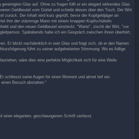
 gereinigten Glas auf. Ohne zu fragen füllt er ein elegant wirkendes Glas
 leeren Geldbeutel vom Gürtel und schiebt diesen über den Tisch. Der Wirt
l zurück. Der Inhalt wird kurz geprüft, bevor der Kopfgeldjäger an
ortet ihm der stämmige Mann mit einem knappen Kopfschütteln.
rhebt und den neuen Geldbeutel einsteckt. "Warte", zischt der Wirt, "vor
Begleitperson. Spätabends habe ich ein Gespräch zwischen ihnen überhört,
n. Er blickt nachdenklich in sein Glas und fragt sich, ob er den Namen
chlussfolgerung führt zu seiner aufgeheiterten Stimmung: Wo es Adlige
beziehen, wäre dies eine perfekte Möglichkeit sich für eine Weile
Er schliesst seine Augen für einen Moment und atmet tief ein.
 einen Besuch abstatten."
it einer eleganten, geschwungenen Schrift verfasst.