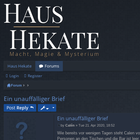
Haus Hekate
Forums
Login
Register
Forum
Ein unauffälliger Brief
Post
Reply
Ein unauffälliger Brief
by
Calén
»
Tue 21. Apr 2020, 18:52
P
Wie bereits vor wenigen Tagen steht Calen vo
o
s
Personen an den Tischen und die Bar ist leer