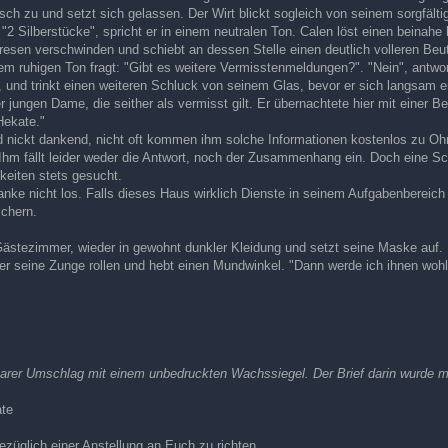
sch zu und setzt sich gelassen. Der Wirt blickt sogleich von seinem sorgfältig
"2 Silberstücke", spricht er in einem neutralen Ton. Calen löst einen beinahe
Tresen verschwinden und schiebt an dessen Stelle einen deutlich volleren Beute
em ruhigen Ton fragt: "Gibt es weitere Vermisstenmeldungen?". "Nein", antw
, und trinkt einen weiteren Schluck von seinem Glas, bevor er sich langsam e
 jungen Dame, die seither als vermisst gilt. Er übernachtete hier mit einer 
Hekate."
nickt dankend, nicht oft kommen ihm solche Informationen kostenlos zu Ohre
. Ihm fällt leider weder die Antwort, noch der Zusammenhang ein. Doch eine S
keiten stets gesucht.
nke nicht los. Falls dieses Haus wirklich Dienste in seinem Aufgabenbereich 
ichern.
Gästezimmer, wieder in gewohnt dunkler Kleidung und setzt seine Maske auf. 
er seine Zunge rollen und hebt einen Mundwinkel. "Dann werde ich ihnen wohl
nbarer Umschlag mit einem unbedruckten Wachssiegel. Der Brief darin wurde m
ate
züglich einer Anstellung an Euch zu richten.