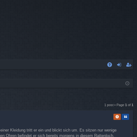
A
og
eg
Q
in
ist
er
1 post • Page
1
of
1
Report thi
Quote
er Kleidung tritt er ein und blickt sich um. Es sitzen nur wenige
gen Ohren befindet er sich bereits morgens in diesem Rattenloch.