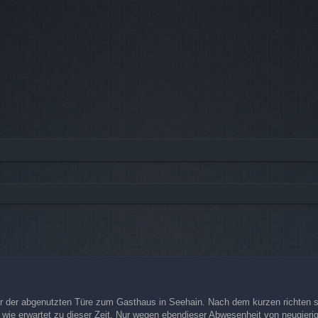
r der abgenutzten Türe zum Gasthaus in Seehain. Nach dem kurzen richten sein
, wie erwartet zu dieser Zeit. Nur wegen ebendieser Abwesenheit von neugieri