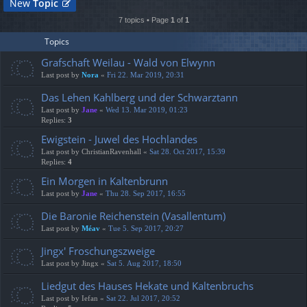
New
Topic
7 topics • Page
1
of
1
Topics
Grafschaft Weilau - Wald von Elwynn
Last post by
Nora
«
Fri 22. Mar 2019, 20:31
Das Lehen Kahlberg und der Schwarztann
Last post by
Jane
«
Wed 13. Mar 2019, 01:23
Replies:
3
Ewigstein - Juwel des Hochlandes
Last post by
ChristianRavenhall
«
Sat 28. Oct 2017, 15:39
Replies:
4
Ein Morgen in Kaltenbrunn
Last post by
Jane
«
Thu 28. Sep 2017, 16:55
Die Baronie Reichenstein (Vasallentum)
Last post by
Méav
«
Tue 5. Sep 2017, 20:27
Jingx' Froschungszweige
Last post by
Jingx
«
Sat 5. Aug 2017, 18:50
Liedgut des Hauses Hekate und Kaltenbruchs
Last post by
Iefan
«
Sat 22. Jul 2017, 20:52