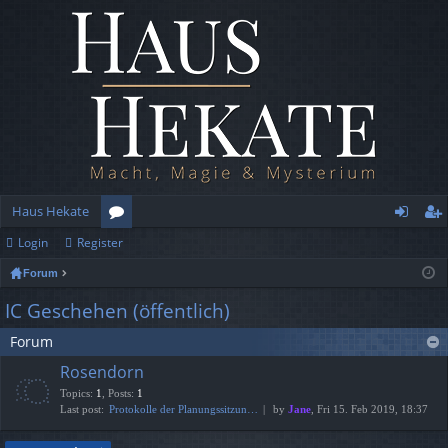
Haus Hekate
Login
Register
or
og
eg
Forum
u
in
ist
IC Geschehen (öffentlich)
m
er
Forum
s
Rosendorn
Topics
:
1
,
Posts
:
1
Last post:
Protokolle der Planungssitzun…
by
Jane
, Fri 15. Feb 2019, 18:37